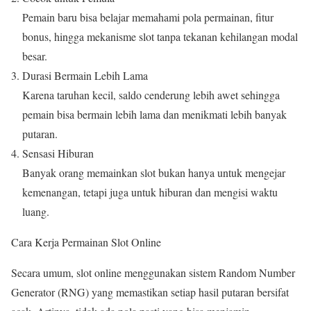
Pemain baru bisa belajar memahami pola permainan, fitur
bonus, hingga mekanisme slot tanpa tekanan kehilangan modal
besar.
Durasi Bermain Lebih Lama
Karena taruhan kecil, saldo cenderung lebih awet sehingga
pemain bisa bermain lebih lama dan menikmati lebih banyak
putaran.
Sensasi Hiburan
Banyak orang memainkan slot bukan hanya untuk mengejar
kemenangan, tetapi juga untuk hiburan dan mengisi waktu
luang.
Cara Kerja Permainan Slot Online
Secara umum, slot online menggunakan sistem Random Number
Generator (RNG) yang memastikan setiap hasil putaran bersifat