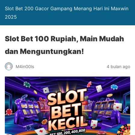
Slot Bet 200 Gacor Gampang Menang Hari Ini Maxwin
2025
Slot Bet 100 Rupiah, Main Mudah
dan Menguntungkan!
M4inG0ls
4 bulan ago