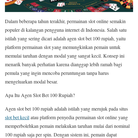
Dalam beberapa tahun terakhir, permainan slot online semakin
populer di kalangan pengguna internet di Indonesia. Salah satu
istilah yang sering dicari adalah agen slot bet 100 rupiah, yaitu
platform permainan slot yang memungkinkan pemain untuk
memulai taruhan dengan modal yang sangat kecil. Konsep ini
menarik banyak perhatian karena dianggap lebih ramah bagi
pemula yang ingin mencoba peruntungan tanpa harus
mengeluarkan modal besar.
Apa Itu Agen Slot Bet 100 Rupiah?
Agen slot bet 100 rupiah adalah istilah yang merujuk pada situs
slot bet kecil
atau platform penyedia permainan slot online yang
memperbolehkan pemain melakukan taruhan mulai dari nominal
100 rupiah saja per spin. Dengan sistem ini, pemain dapat