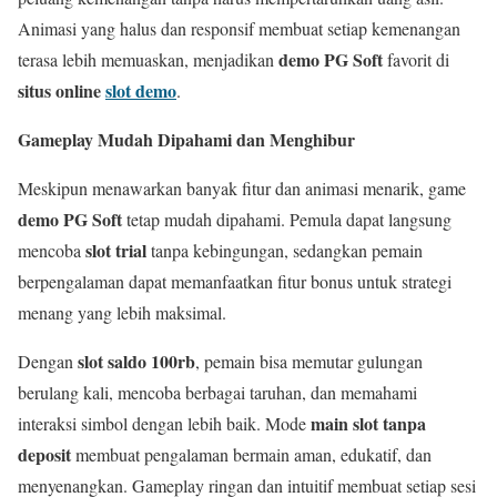
Animasi yang halus dan responsif membuat setiap kemenangan
demo PG Soft
terasa lebih memuaskan, menjadikan
favorit di
situs online
slot demo
.
Gameplay Mudah Dipahami dan Menghibur
Meskipun menawarkan banyak fitur dan animasi menarik, game
demo PG Soft
tetap mudah dipahami. Pemula dapat langsung
slot trial
mencoba
tanpa kebingungan, sedangkan pemain
berpengalaman dapat memanfaatkan fitur bonus untuk strategi
menang yang lebih maksimal.
slot saldo 100rb
Dengan
, pemain bisa memutar gulungan
berulang kali, mencoba berbagai taruhan, dan memahami
main slot tanpa
interaksi simbol dengan lebih baik. Mode
deposit
membuat pengalaman bermain aman, edukatif, dan
menyenangkan. Gameplay ringan dan intuitif membuat setiap sesi