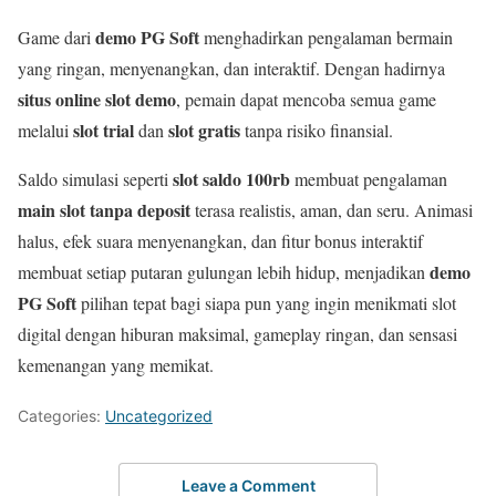
demo PG Soft
Game dari
menghadirkan pengalaman bermain
yang ringan, menyenangkan, dan interaktif. Dengan hadirnya
situs online slot demo
, pemain dapat mencoba semua game
slot trial
slot gratis
melalui
dan
tanpa risiko finansial.
slot saldo 100rb
Saldo simulasi seperti
membuat pengalaman
main slot tanpa deposit
terasa realistis, aman, dan seru. Animasi
halus, efek suara menyenangkan, dan fitur bonus interaktif
demo
membuat setiap putaran gulungan lebih hidup, menjadikan
PG Soft
pilihan tepat bagi siapa pun yang ingin menikmati slot
digital dengan hiburan maksimal, gameplay ringan, dan sensasi
kemenangan yang memikat.
Categories:
Uncategorized
Leave a Comment