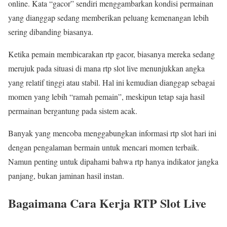
online. Kata “gacor” sendiri menggambarkan kondisi permainan
yang dianggap sedang memberikan peluang kemenangan lebih
sering dibanding biasanya.
Ketika pemain membicarakan rtp gacor, biasanya mereka sedang
merujuk pada situasi di mana rtp slot live menunjukkan angka
yang relatif tinggi atau stabil. Hal ini kemudian dianggap sebagai
momen yang lebih “ramah pemain”, meskipun tetap saja hasil
permainan bergantung pada sistem acak.
Banyak yang mencoba menggabungkan informasi rtp slot hari ini
dengan pengalaman bermain untuk mencari momen terbaik.
Namun penting untuk dipahami bahwa rtp hanya indikator jangka
panjang, bukan jaminan hasil instan.
Bagaimana Cara Kerja RTP Slot Live