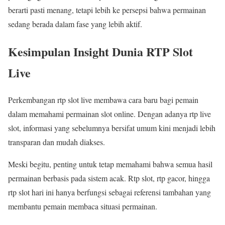
berarti pasti menang, tetapi lebih ke persepsi bahwa permainan
sedang berada dalam fase yang lebih aktif.
Kesimpulan Insight Dunia RTP Slot
Live
Perkembangan rtp slot live membawa cara baru bagi pemain
dalam memahami permainan slot online. Dengan adanya rtp live
slot, informasi yang sebelumnya bersifat umum kini menjadi lebih
transparan dan mudah diakses.
Meski begitu, penting untuk tetap memahami bahwa semua hasil
permainan berbasis pada sistem acak. Rtp slot, rtp gacor, hingga
rtp slot hari ini hanya berfungsi sebagai referensi tambahan yang
membantu pemain membaca situasi permainan.