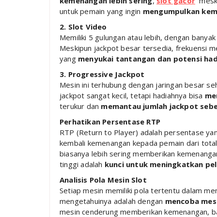
kemenangan lebih sering
,
slot gacor
meski 
untuk pemain yang ingin
mengumpulkan keme
2. Slot Video
Memiliki 5 gulungan atau lebih, dengan banyak f
Meskipun jackpot besar tersedia, frekuensi m
yang
menyukai tantangan dan potensi had
3. Progressive Jackpot
Mesin ini terhubung dengan jaringan besar s
jackpot sangat kecil, tetapi hadiahnya bisa
me
terukur dan
memantau jumlah jackpot seb
Perhatikan Persentase RTP
RTP (Return to Player) adalah persentase y
kembali kemenangan kepada pemain dari tota
biasanya lebih sering memberikan kemenanga
tinggi adalah
kunci untuk meningkatkan pel
Analisis Pola Mesin Slot
Setiap mesin memiliki pola tertentu dalam m
mengetahuinya adalah dengan
mencoba mes
mesin cenderung memberikan kemenangan, ba