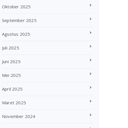
Oktober 2025
September 2025
Agustus 2025
Juli 2025
Juni 2025
Mei 2025
April 2025
Maret 2025
November 2024