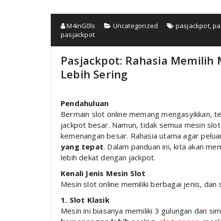
M4inG0ls
Uncategorized
pasjackpot
,
pa
pasjackpot
Pasjackpot: Rahasia Memilih
Lebih Sering
Pendahuluan
Bermain slot online memang mengasyikkan, 
jackpot besar. Namun, tidak semua mesin slo
kemenangan besar. Rahasia utama agar pelua
yang tepat
. Dalam panduan ini, kita akan me
lebih dekat dengan jackpot.
Kenali Jenis Mesin Slot
Mesin slot online memiliki berbagai jenis, dan 
1. Slot Klasik
Mesin ini biasanya memiliki 3 gulungan dan s