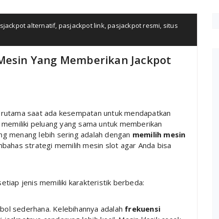
sjackpot alternatif
,
pasjackpot link
,
pasjackpot resmi
,
situs
 Mesin Yang Memberikan Jackpot
terutama saat ada kesempatan untuk mendapatkan
t memiliki peluang yang sama untuk memberikan
ng menang lebih sering adalah dengan
memilih mesin
mbahas strategi memilih mesin slot agar Anda bisa
setiap jenis memiliki karakteristik berbeda:
imbol sederhana. Kelebihannya adalah
frekuensi