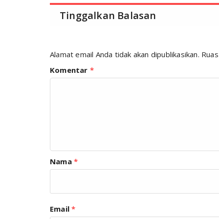
Tinggalkan Balasan
Alamat email Anda tidak akan dipublikasikan.
Ruas
Komentar
*
Nama
*
Email
*