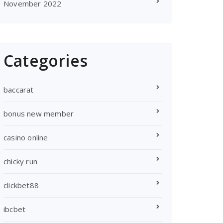
November 2022
Categories
baccarat
bonus new member
casino online
chicky run
clickbet88
ibcbet