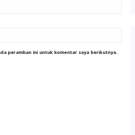
ada peramban ini untuk komentar saya berikutnya.