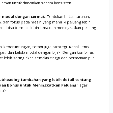
h aman untuk dimainkan secara konsisten.
 modal dengan cermat
. Tentukan batas taruhan,
, dan fokus pada mesin yang memiliki peluang lebih
nda bisa bermain lebih lama dan meningkatkan peluang
 keberuntungan, tetapi juga strategi. Kenali jenis
gan, dan kelola modal dengan bijak. Dengan kombinasi
ot lebih sering akan semakin tinggi dan permainan pun
ubheading tambahan yang lebih detail tentang
kan Bonus untuk Meningkatkan Peluang”
agar
itu?