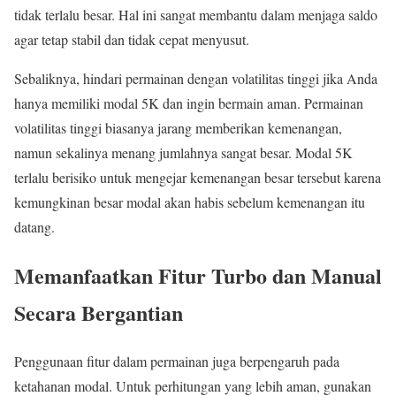
tidak terlalu besar. Hal ini sangat membantu dalam menjaga saldo
agar tetap stabil dan tidak cepat menyusut.
Sebaliknya, hindari permainan dengan volatilitas tinggi jika Anda
hanya memiliki modal 5K dan ingin bermain aman. Permainan
volatilitas tinggi biasanya jarang memberikan kemenangan,
namun sekalinya menang jumlahnya sangat besar. Modal 5K
terlalu berisiko untuk mengejar kemenangan besar tersebut karena
kemungkinan besar modal akan habis sebelum kemenangan itu
datang.
Memanfaatkan Fitur Turbo dan Manual
Secara Bergantian
Penggunaan fitur dalam permainan juga berpengaruh pada
ketahanan modal. Untuk perhitungan yang lebih aman, gunakan