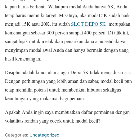
kapan harus berhenti. Walaupun modal Anda hanya 5K, Anda
tetap harus memiliki target. Misalnya, jika modal 5K sudah naik
menjadi 15K atau 20K, itu sudah
SLOT DEPO 5K
merupakan
kemenangan sebesar 300 persen sampai 400 persen. Di titik ini,
sangat bijak untuk melakukan penarikan dana atau setidaknya
menyimpan modal awal Anda dan hanya bermain dengan uang
hasil kemenangan.
Disiplin adalah kunci utama agar Depo 5K tidak menjadi sia-sia.
Dengan perhitungan yang lebih aman dan sabar, modal kecil pun
tetap memiliki potensi untuk memberikan hiburan sekaligus
keuntungan yang maksimal bagi pemain.
Apakah Anda ingin saya membuatkan daftar permainan dengan
volatilitas rendah yang cocok untuk modal kecil?
Categories:
Uncategorized