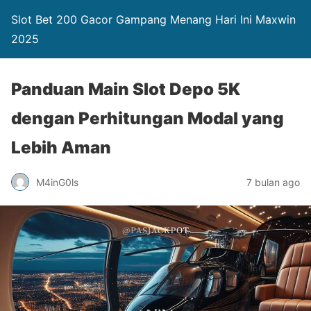
Slot Bet 200 Gacor Gampang Menang Hari Ini Maxwin
2025
Panduan Main Slot Depo 5K
dengan Perhitungan Modal yang
Lebih Aman
M4inG0ls
7 bulan ago