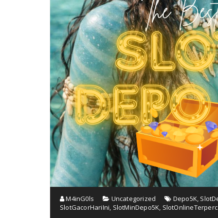
M4inG0ls
Uncategorized
Depo5K
,
SlotD
SlotGacorHariIni
,
SlotMinDepo5K
,
SlotOnlineTerper