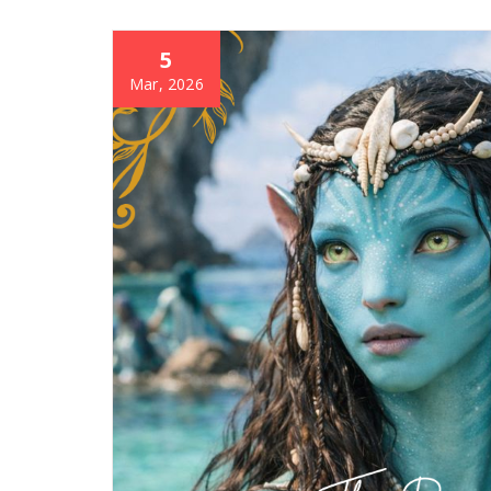
5
Mar, 2026