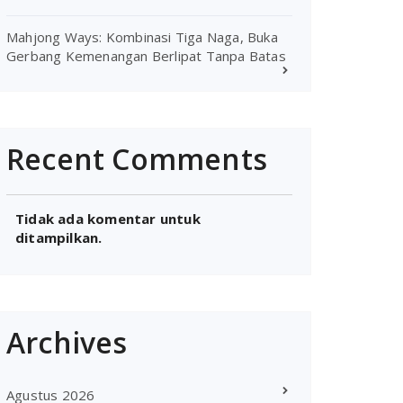
Mahjong Ways: Kombinasi Tiga Naga, Buka
Gerbang Kemenangan Berlipat Tanpa Batas
Recent Comments
Tidak ada komentar untuk
ditampilkan.
Archives
Agustus 2026