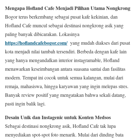
Mengapa Hofland Cafe Menjadi Pilihan Utama Nongkrong
Bogor terus berkembang sebagai pusat kafe kekinian, dan
Hofland Cafe muncul sebagai destinasi nongkrong asik yang
paling banyak dibicarakan. Lokasinya
https://hoflandcafebogor.com/
yang mudah diakses dari pusat
kota menjadi nilai tambah tersendiri. Berbeda dengan kafe lain
yang hanya mengandalkan interior instagramable, Hofland
menawarkan keseimbangan antara suasana santai dan fasilitas
modern. Tempat ini cocok untuk semua kalangan, mulai dari
remaja, mahasiswa, hingga karyawan yang ingin melepas stres.
Banyak review positif yang mengatakan bahwa sekali datang,
pasti ingin balik lagi.
Desain Unik dan Instagenic untuk Konten Medsos
Sebagai destinasi nongkrong asik, Hofland Cafe tak lupa
menyediakan spot-spot foto menarik. Mulai dari dinding bata