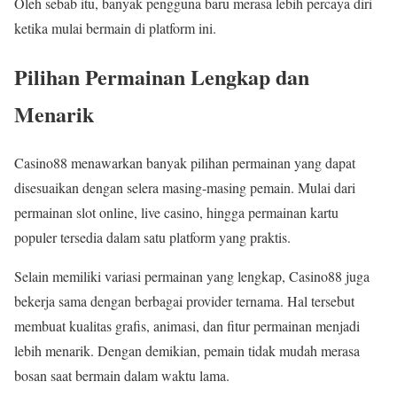
Oleh sebab itu, banyak pengguna baru merasa lebih percaya diri
ketika mulai bermain di platform ini.
Pilihan Permainan Lengkap dan
Menarik
Casino88 menawarkan banyak pilihan permainan yang dapat
disesuaikan dengan selera masing-masing pemain. Mulai dari
permainan slot online, live casino, hingga permainan kartu
populer tersedia dalam satu platform yang praktis.
Selain memiliki variasi permainan yang lengkap, Casino88 juga
bekerja sama dengan berbagai provider ternama. Hal tersebut
membuat kualitas grafis, animasi, dan fitur permainan menjadi
lebih menarik. Dengan demikian, pemain tidak mudah merasa
bosan saat bermain dalam waktu lama.