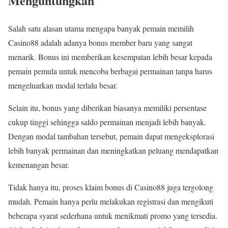
Menguntungkan
Salah satu alasan utama mengapa banyak pemain memilih
Casino88 adalah adanya bonus member baru yang sangat
menarik. Bonus ini memberikan kesempatan lebih besar kepada
pemain pemula untuk mencoba berbagai permainan tanpa harus
mengeluarkan modal terlalu besar.
Selain itu, bonus yang diberikan biasanya memiliki persentase
cukup tinggi sehingga saldo permainan menjadi lebih banyak.
Dengan modal tambahan tersebut, pemain dapat mengeksplorasi
lebih banyak permainan dan meningkatkan peluang mendapatkan
kemenangan besar.
Tidak hanya itu, proses klaim bonus di Casino88 juga tergolong
mudah. Pemain hanya perlu melakukan registrasi dan mengikuti
beberapa syarat sederhana untuk menikmati promo yang tersedia.