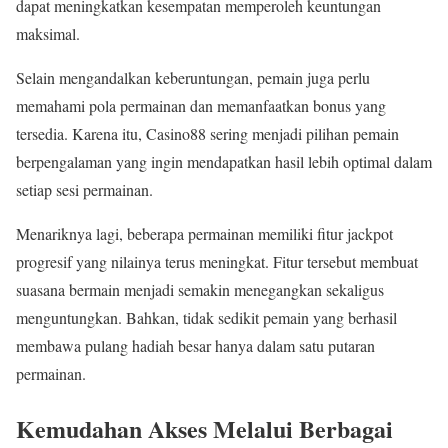
dapat meningkatkan kesempatan memperoleh keuntungan
maksimal.
Selain mengandalkan keberuntungan, pemain juga perlu
memahami pola permainan dan memanfaatkan bonus yang
tersedia. Karena itu, Casino88 sering menjadi pilihan pemain
berpengalaman yang ingin mendapatkan hasil lebih optimal dalam
setiap sesi permainan.
Menariknya lagi, beberapa permainan memiliki fitur jackpot
progresif yang nilainya terus meningkat. Fitur tersebut membuat
suasana bermain menjadi semakin menegangkan sekaligus
menguntungkan. Bahkan, tidak sedikit pemain yang berhasil
membawa pulang hadiah besar hanya dalam satu putaran
permainan.
Kemudahan Akses Melalui Berbagai