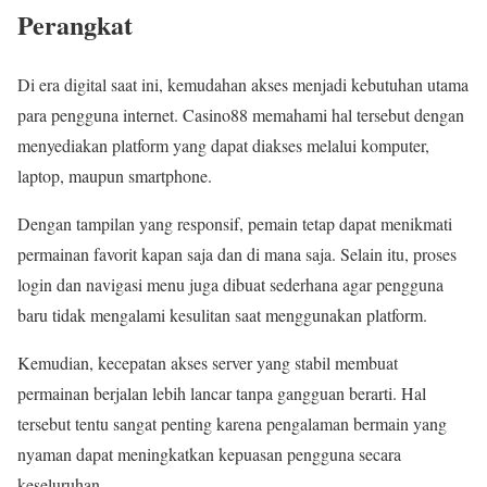
Perangkat
Di era digital saat ini, kemudahan akses menjadi kebutuhan utama
para pengguna internet. Casino88 memahami hal tersebut dengan
menyediakan platform yang dapat diakses melalui komputer,
laptop, maupun smartphone.
Dengan tampilan yang responsif, pemain tetap dapat menikmati
permainan favorit kapan saja dan di mana saja. Selain itu, proses
login dan navigasi menu juga dibuat sederhana agar pengguna
baru tidak mengalami kesulitan saat menggunakan platform.
Kemudian, kecepatan akses server yang stabil membuat
permainan berjalan lebih lancar tanpa gangguan berarti. Hal
tersebut tentu sangat penting karena pengalaman bermain yang
nyaman dapat meningkatkan kepuasan pengguna secara
keseluruhan.