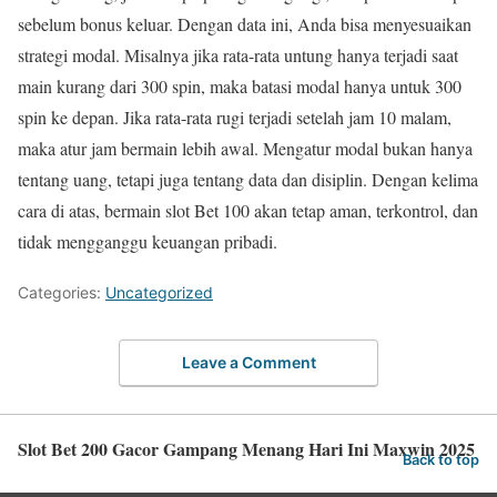
sebelum bonus keluar. Dengan data ini, Anda bisa menyesuaikan
strategi modal. Misalnya jika rata-rata untung hanya terjadi saat
main kurang dari 300 spin, maka batasi modal hanya untuk 300
spin ke depan. Jika rata-rata rugi terjadi setelah jam 10 malam,
maka atur jam bermain lebih awal. Mengatur modal bukan hanya
tentang uang, tetapi juga tentang data dan disiplin. Dengan kelima
cara di atas, bermain slot Bet 100 akan tetap aman, terkontrol, dan
tidak mengganggu keuangan pribadi.
Categories:
Uncategorized
Leave a Comment
Slot Bet 200 Gacor Gampang Menang Hari Ini Maxwin 2025
Back to top