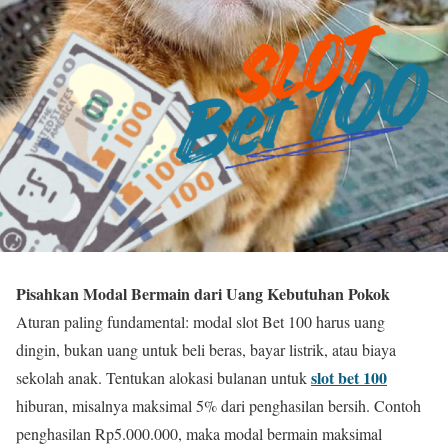
Pisahkan Modal Bermain dari Uang Kebutuhan Pokok
Aturan paling fundamental: modal slot Bet 100 harus uang
dingin, bukan uang untuk beli beras, bayar listrik, atau biaya
slot bet 100
sekolah anak. Tentukan alokasi bulanan untuk
hiburan, misalnya maksimal 5% dari penghasilan bersih. Contoh
penghasilan Rp5.000.000, maka modal bermain maksimal