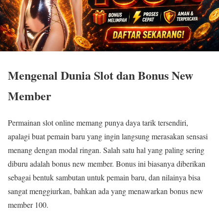
Mengenal Dunia Slot dan Bonus New
Member
Permainan slot online memang punya daya tarik tersendiri,
apalagi buat pemain baru yang ingin langsung merasakan sensasi
menang dengan modal ringan. Salah satu hal yang paling sering
diburu adalah bonus new member. Bonus ini biasanya diberikan
sebagai bentuk sambutan untuk pemain baru, dan nilainya bisa
sangat menggiurkan, bahkan ada yang menawarkan bonus new
member 100.