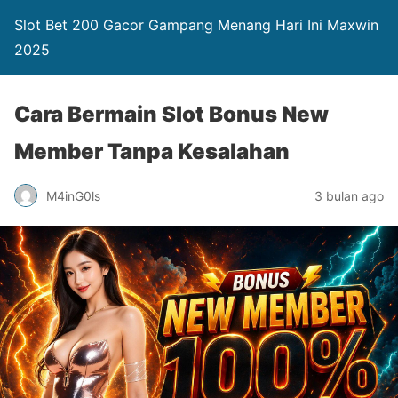
Slot Bet 200 Gacor Gampang Menang Hari Ini Maxwin
2025
Cara Bermain Slot Bonus New
Member Tanpa Kesalahan
M4inG0ls
3 bulan ago