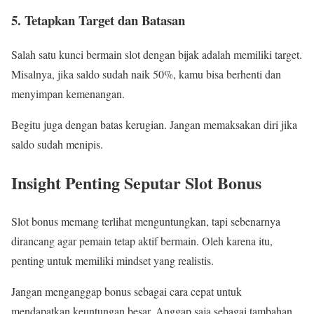
5. Tetapkan Target dan Batasan
Salah satu kunci bermain slot dengan bijak adalah memiliki target.
Misalnya, jika saldo sudah naik 50%, kamu bisa berhenti dan
menyimpan kemenangan.
Begitu juga dengan batas kerugian. Jangan memaksakan diri jika
saldo sudah menipis.
Insight Penting Seputar Slot Bonus
Slot bonus memang terlihat menguntungkan, tapi sebenarnya
dirancang agar pemain tetap aktif bermain. Oleh karena itu,
penting untuk memiliki mindset yang realistis.
Jangan menganggap bonus sebagai cara cepat untuk
mendapatkan keuntungan besar. Anggap saja sebagai tambahan