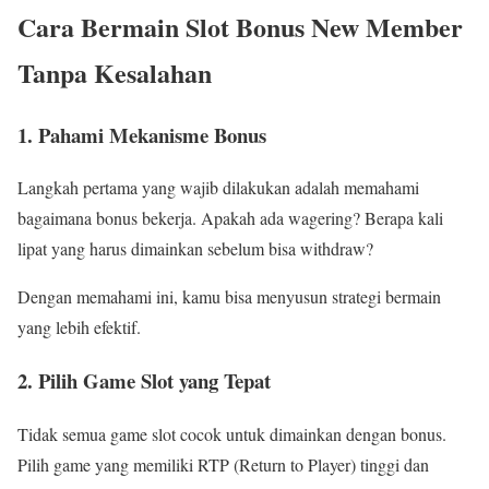
Cara Bermain Slot Bonus New Member
Tanpa Kesalahan
1. Pahami Mekanisme Bonus
Langkah pertama yang wajib dilakukan adalah memahami
bagaimana bonus bekerja. Apakah ada wagering? Berapa kali
lipat yang harus dimainkan sebelum bisa withdraw?
Dengan memahami ini, kamu bisa menyusun strategi bermain
yang lebih efektif.
2. Pilih Game Slot yang Tepat
Tidak semua game slot cocok untuk dimainkan dengan bonus.
Pilih game yang memiliki RTP (Return to Player) tinggi dan