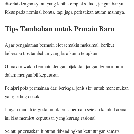
disertai dengan syarat yang lebih kompleks. Jadi, jangan hanya
fokus pada nominal bonus, tapi juga perhatikan aturan mainnya.
Tips Tambahan untuk Pemain Baru
Agar pengalaman bermain slot semakin maksimal, berikut
beberapa tips tambahan yang bisa kamu terapkan:
Gunakan waktu bermain dengan bijak dan jangan terburu-buru
dalam mengambil keputusan
Pelajari pola permainan dari berbagai jenis slot untuk menemukan
yang paling cocok
Jangan mudah tergoda untuk terus bermain setelah kalah, karena
ini bisa memicu keputusan yang kurang rasional
Selalu prioritaskan hiburan dibandingkan keuntungan semata