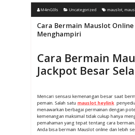
M4inG0ls
Uncategorized
mauslot
,
mausl
Cara Bermain Mauslot Online 
Menghampiri
Cara Bermain Maus
Jackpot Besar Sel
Mencari sensasi kemenangan besar saat ber
pemain. Salah satu
mauslot heylink
penyedia 
menawarkan berbagai permainan dengan poten
kemenangan maksimal tidak cukup hanya menga
pemahaman yang tepat tentang cara bermain. Ar
Anda bisa bermain Mauslot online dan lebih se