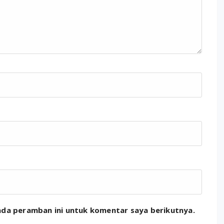
ada peramban ini untuk komentar saya berikutnya.