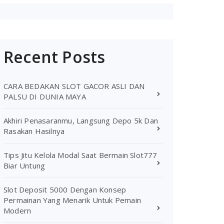
Recent Posts
CARA BEDAKAN SLOT GACOR ASLI DAN
PALSU DI DUNIA MAYA
Akhiri Penasaranmu, Langsung Depo 5k Dan
Rasakan Hasilnya
Tips Jitu Kelola Modal Saat Bermain Slot777
Biar Untung
Slot Deposit 5000 Dengan Konsep
Permainan Yang Menarik Untuk Pemain
Modern