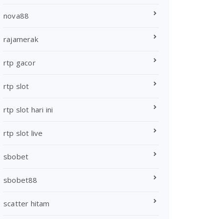
nova88
rajamerak
rtp gacor
rtp slot
rtp slot hari ini
rtp slot live
sbobet
sbobet88
scatter hitam