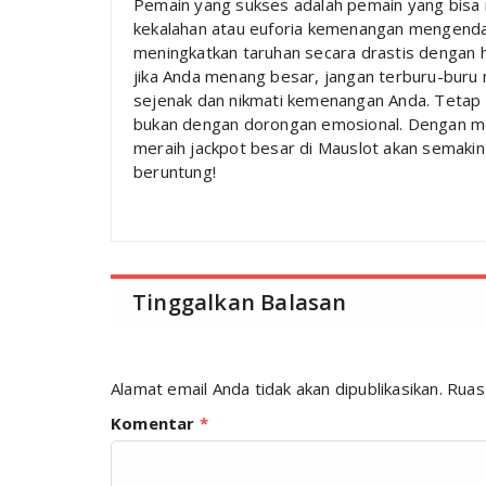
Pemain yang sukses adalah pemain yang bisa 
kekalahan atau euforia kemenangan mengendali
meningkatkan taruhan secara drastis dengan 
jika Anda menang besar, jangan terburu-buru
sejenak dan nikmati kemenangan Anda. Tetap f
bukan dengan dorongan emosional. Dengan men
meraih jackpot besar di Mauslot akan semaki
beruntung!
Tinggalkan Balasan
Alamat email Anda tidak akan dipublikasikan.
Ruas
Komentar
*