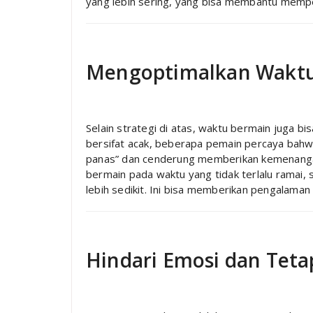
yang lebih sering, yang bisa membantu mempe
Mengoptimalkan Wakt
Selain strategi di atas, waktu bermain juga b
bersifat acak, beberapa pemain percaya bahwa
panas” dan cenderung memberikan kemenangan.
bermain pada waktu yang tidak terlalu ramai, 
lebih sedikit. Ini bisa memberikan pengalaman
Hindari Emosi dan Teta