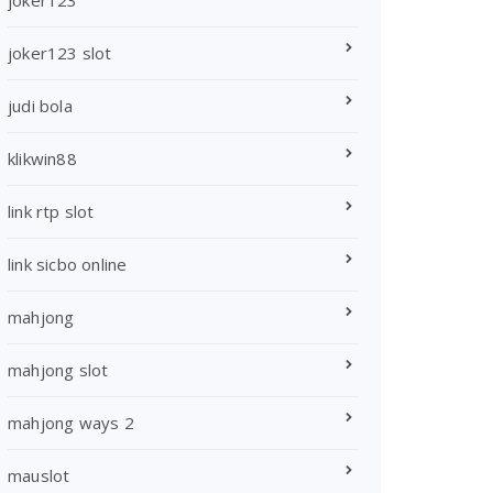
joker123
joker123 slot
judi bola
klikwin88
link rtp slot
link sicbo online
mahjong
mahjong slot
mahjong ways 2
mauslot