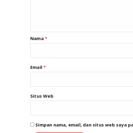
Nama
*
Email
*
Situs Web
Simpan nama, email, dan situs web saya p