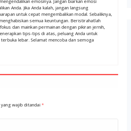
mengendalikan emosinya. Jangan biarkan emosi
kan Anda. Jika Anda kalah, jangan langsung
harapan untuk cepat mengembalikan modal. Sebaliknya,
 menghabiskan semua keuntungan. Beristirahatlah
okus dan mainkan permainan dengan pikiran jernih,
erapkan tips-tips di atas, peluang Anda untuk
n terbuka lebar. Selamat mencoba dan semoga
 yang wajib ditandai
*