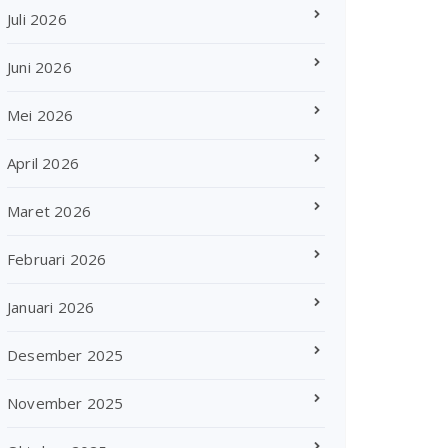
Juli 2026
Juni 2026
Mei 2026
April 2026
Maret 2026
Februari 2026
Januari 2026
Desember 2025
November 2025