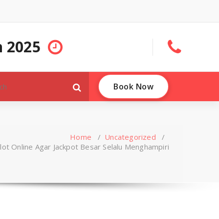
n 2025
Book Now
Home
/
Uncategorized
/
ot Online Agar Jackpot Besar Selalu Menghampiri