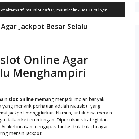
ot alternatif
,
mauslot daftar
,
mauslot link
,
mauslot login
Agar Jackpot Besar Selalu
lot Online Agar
alu Menghampiri
main
slot online
memang menjadi impian banyak
yang menarik perhatian adalah Mauslot, yang
si jackpot menggiurkan. Namun, untuk bisa meraih
ndalkan keberuntungan. Diperlukan strategi dan
tikel ini akan mengupas tuntas trik-trik jitu agar
ring meraih jackpot.