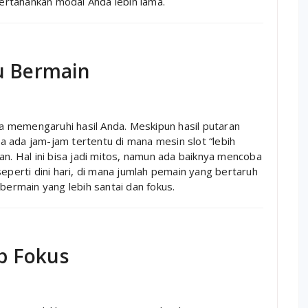
rtahankan modal Anda lebih lama.
u Bermain
isa memengaruhi hasil Anda. Meskipun hasil putaran
 ada jam-jam tertentu di mana mesin slot “lebih
 Hal ini bisa jadi mitos, namun ada baiknya mencoba
seperti dini hari, di mana jumlah pemain yang bertaruh
 bermain yang lebih santai dan fokus.
p Fokus