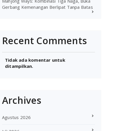
Mahjong Ways: Kombinasi Tiga Naga, Buka
Gerbang Kemenangan Berlipat Tanpa Batas
Recent Comments
Tidak ada komentar untuk
ditampilkan.
Archives
Agustus 2026