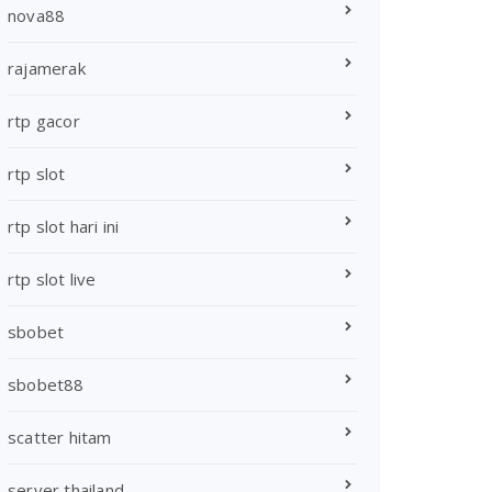
nova88
rajamerak
rtp gacor
rtp slot
rtp slot hari ini
rtp slot live
sbobet
sbobet88
scatter hitam
server thailand