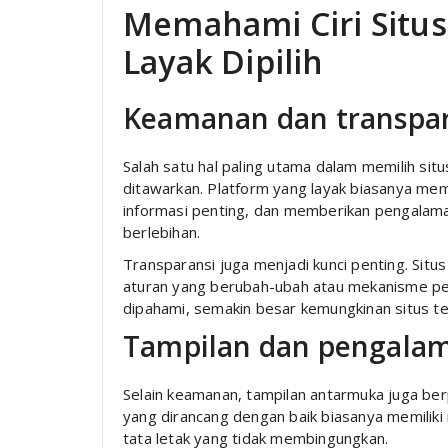
Memahami Ciri Situ
Layak Dipilih
Keamanan dan transpar
Salah satu hal paling utama dalam memilih sit
ditawarkan. Platform yang layak biasanya mem
informasi penting, dan memberikan pengalama
berlebihan.
Transparansi juga menjadi kunci penting. Sit
aturan yang berubah-ubah atau mekanisme per
dipahami, semakin besar kemungkinan situs ter
Tampilan dan pengala
Selain keamanan, tampilan antarmuka juga be
yang dirancang dengan baik biasanya memiliki 
tata letak yang tidak membingungkan.