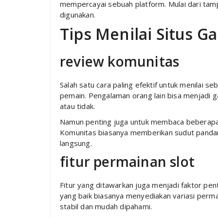
mempercayai sebuah platform. Mulai dari tamp
digunakan.
Tips Menilai Situs G
review komunitas
Salah satu cara paling efektif untuk menilai s
pemain. Pengalaman orang lain bisa menjadi 
atau tidak.
Namun penting juga untuk membaca beberapa s
Komunitas biasanya memberikan sudut pandang
langsung.
fitur permainan slot
Fitur yang ditawarkan juga menjadi faktor pe
yang baik biasanya menyediakan variasi per
stabil dan mudah dipahami.