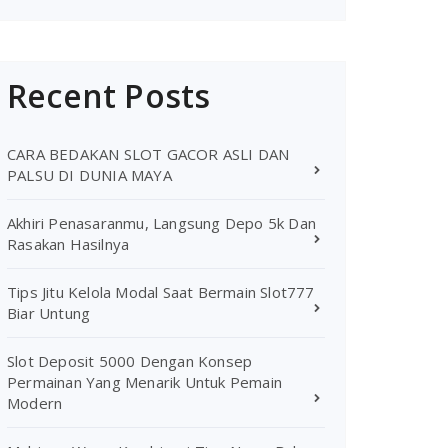
Recent Posts
CARA BEDAKAN SLOT GACOR ASLI DAN
PALSU DI DUNIA MAYA
Akhiri Penasaranmu, Langsung Depo 5k Dan
Rasakan Hasilnya
Tips Jitu Kelola Modal Saat Bermain Slot777
Biar Untung
Slot Deposit 5000 Dengan Konsep
Permainan Yang Menarik Untuk Pemain
Modern