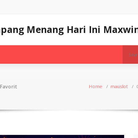
mpang Menang Hari Ini Maxwi
Search
for:
Favorit
Home
/
mauslot
/