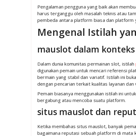
Pengalaman pengguna yang baik akan membuat
harus terganggu oleh masalah teknis atau tampi
pembeda antara platform biasa dan platform
Mengenal Istilah yan
mauslot dalam konteks
Dalam dunia komunitas permainan slot, istilah
digunakan pemain untuk mencari referensi pl
bermain yang stabil dan variatif. Istilah ini b
dengan pencarian terkait kualitas layanan dan 
Pemain biasanya menggunakan istilah ini unt
bergabung atau mencoba suatu platform.
situs mauslot dan reput
Ketika membahas situs mauslot, banyak pem
bagaimana reputasi sebuah platform di mata k