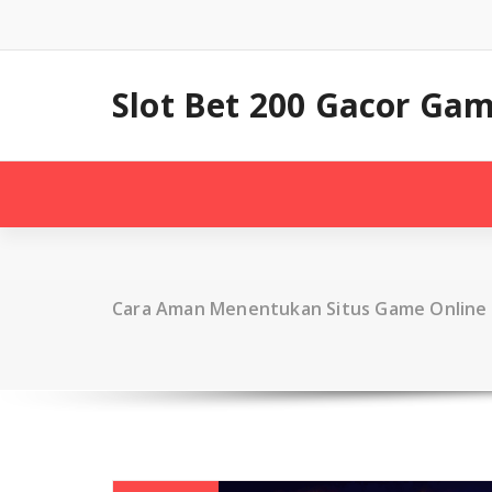
Skip
to
content
Slot Bet 200 Gacor Ga
Cara Aman Menentukan Situs Game Online 