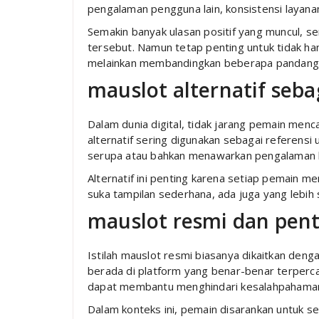
pengalaman pengguna lain, konsistensi layanan,
Semakin banyak ulasan positif yang muncul, s
tersebut. Namun tetap penting untuk tidak ha
melainkan membandingkan beberapa pandangan 
mauslot alternatif seb
Dalam dunia digital, tidak jarang pemain mencar
alternatif sering digunakan sebagai referensi
serupa atau bahkan menawarkan pengalaman 
Alternatif ini penting karena setiap pemain me
suka tampilan sederhana, ada juga yang lebih 
mauslot resmi dan pent
Istilah mauslot resmi biasanya dikaitkan de
berada di platform yang benar-benar terpercay
dapat membantu menghindari kesalahpahaman 
Dalam konteks ini, pemain disarankan untuk 