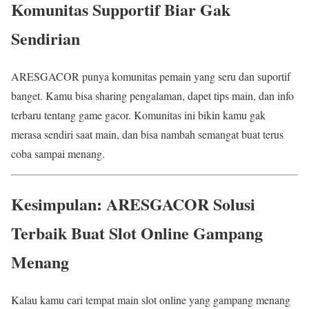
Komunitas Supportif Biar Gak
Sendirian
ARESGACOR punya komunitas pemain yang seru dan suportif
banget. Kamu bisa sharing pengalaman, dapet tips main, dan info
terbaru tentang game gacor. Komunitas ini bikin kamu gak
merasa sendiri saat main, dan bisa nambah semangat buat terus
coba sampai menang.
Kesimpulan: ARESGACOR Solusi
Terbaik Buat Slot Online Gampang
Menang
Kalau kamu cari tempat main slot online yang gampang menang