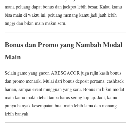
mana peluang dapat bonus dan jackpot lebih besar. Kalau kamu
bisa main di waktu ini, peluang menang kamu jadi jauh lebih
tinggi dan bikin main makin seru.
Bonus dan Promo yang Nambah Modal
Main
Selain game yang gacor, ARESGACOR juga rajin kasih bonus
dan promo menarik. Mulai dari bonus deposit pertama, cashback
harian, sampai event mingguan yang seru. Bonus ini bikin modal
main kamu makin tebal tanpa harus sering top up. Jadi, kamu
punya banyak kesempatan buat main lebih lama dan menang
lebih banyak.