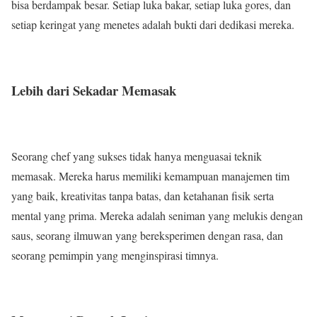
bisa berdampak besar. Setiap luka bakar, setiap luka gores, dan
setiap keringat yang menetes adalah bukti dari dedikasi mereka.
Lebih dari Sekadar Memasak
Seorang chef yang sukses tidak hanya menguasai teknik
memasak. Mereka harus memiliki kemampuan manajemen tim
yang baik, kreativitas tanpa batas, dan ketahanan fisik serta
mental yang prima. Mereka adalah seniman yang melukis dengan
saus, seorang ilmuwan yang bereksperimen dengan rasa, dan
seorang pemimpin yang menginspirasi timnya.